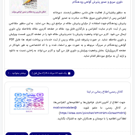
داوری سریع و صدور پذیرش گواهی زودهنگام
به منظور پشتیبانی از فعالیت های علمی محققین ارجمند، دبیرخانه
کنفرانس پس از انجام داوری سریع مقالات، مبادرت به صدور گواهی
پذیرش زودهنگام جهت استفاده از مزایای پذیرش مقاله در مراجع ذی ربط می نماید. به این منظور متقاضی
پس از ثبت نام در سایت کنفرانس و بارگذاری فایل ورد مقاله در صفحه کاربری، مقاله بلافاصله برای داوری
ارسال می شود. کاربر می تواند وضعیت پذیرش یا عدم پذیرش مقاله خود را در صفحه کاربری قسمت ویرایش
و داوری ملاحظه نماید. در صورت پذیرفته شدن مقاله و پس از ثبت خدمات و پرداخت تعرفه ها؛ فایل PDF
گواهی زودهنگام در سربرگ مربوطه و به صورت مهر و امضاء شده و با کد اختصاصی به طور خودکار در
صفحه کاربری(پنل)، بخش وضعیت ویرایش و داوری قرار می گیرد و کاربر می تواند به راحتی نسبت به دانلود
و ارایه آن به مراجع موردنظر اقدام نماید.
یک شنبه 23 مرداد 1401 (3 سال قبل )
بیشتر بخوانید ... !
کانال رسمی اطلاع رسانی در ایتا
جهت اطلاع از آخرین اخبار، فراخوان‌ها و اطلاعیه‌های کنفرانس‌ها،
در کانال رسمی ما عضو شوید:
modiratmodaber@
(
https://eitaa.com/joinchat/1747845480Cc6aa647d2b
)
لطفاً این اطلاعیه را با دوستان و همکاران خود به اشتراک بگذارید.