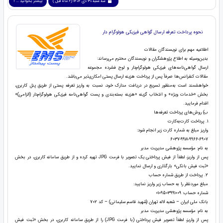
سه شنبه 30 دی 1404 (6 ماه قبل )
بیشتر بخوانید ... !
نحوه پرداخت تعرفه ارسال گواهی فیزیکی هولوگرام دار
اطلاعیه مهم برای نویسندگان مقالات
بدین‌وسیله به اطلاع پژوهشگران و نویسندگان محترم می‌رساند:
ارسال گواهی‌نامه‌های فیزیکی هولوگرام‌دار و لوح فشرده مجموعه
مقالات کنفرانس‌ها صرفاً پس از پرداخت هزینه ارسال پستی امکان‌پذیر می‌باشد.
خواهشمند است به‌منظور تسریع در دریافت مدارک خود، نسبت به واریز تعرفه پستی از طریق پنل کاربری،
بخش «خدمات ویژه» و انتخاب گزینه «هزینه بسته‌بندی و پست گواهی‌نامه فیزیکی هولوگرام‌دار (الزامی)»
اقدام فرمایید.
ب) روش‌های پرداخت تعرفه‌ها
1. پرداخت کارت‌به‌کارت
واریز مبلغ به شماره کارت زیر انجام شود:
6037-9918-9966-6907
به نام: مؤسسه پژوهشی مدیریت مدبر
پس از واریز، لطفاً از فیش پرداختی یک تصویر با فرمت JPG تهیه کرده و از طریق سامانه کاربری، در بخش
«ثبت فیش بانکی» بارگذاری و ارسال نمایید.
2. پرداخت از طریق شماره حساب
مبلغ موردنظر را به حساب زیر واریز نمایید:
شماره حساب: 0109503991009
بانک ملی ایران – شعبه لاله تهران (شهید قاسم سلیمانی) – کد 702
به نام: مؤسسه پژوهشی مدیریت مدبر
پس از واریز، لطفاً تصویر فیش پرداختی (با فرمت JPG) را از طریق سامانه کاربری، در بخش «ثبت فیش