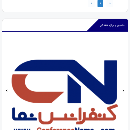
»
1
«
حامیان و برگزار کنندگان
‹
›