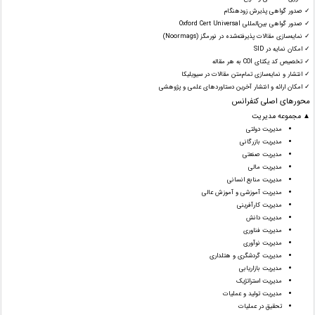
✓ صدور گواهی پذیرش زودهنگام
✓ صدور گواهی بین‌المللی Oxford Cert Universal
✓ نمایه‌سازی مقالات پذیرفته‌شده در نورمگز (Noormags)
✓ امکان نمایه در SID
✓ تخصیص کد یکتای COI به هر مقاله
✓ انتشار و نمایه‌سازی تمام‌متن مقالات در سیویلیکا
✓ امکان ارائه و انتشار آخرین دستاوردهای علمی و پژوهشی
محورهای اصلی کنفرانس
▲ مجموعه مدیریت
مدیریت دولتی
مدیریت بازرگانی
مدیریت صنعتی
مدیریت مالی
مدیریت منابع انسانی
مدیریت آموزشی و آموزش عالی
مدیریت کارآفرینی
مدیریت دانش
مدیریت فناوری
مدیریت نوآوری
مدیریت گردشگری و هتلداری
مدیریت بازاریابی
مدیریت استراتژیک
مدیریت تولید و عملیات
تحقیق در عملیات