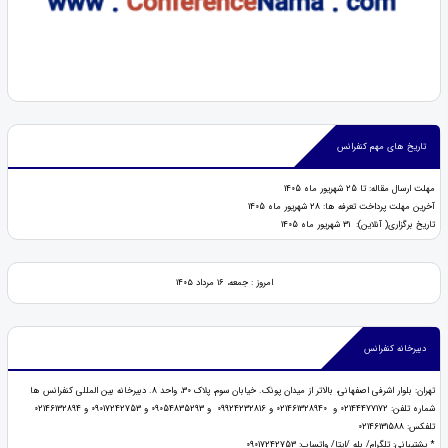
تاریخ های مهم کنفرانس
مهلت ارسال مقاله: تا 25 شهریور ماه 1405
آخرین مهلت پرداخت تعرفه ها: 28 شهریور ماه 1405
تاریخ برگزاری( آنلاین): 31 شهریور ماه 1405
امروز : جمعه، ۱۶ مرداد ۱۴۰۵
دبیرخانه کنفرانس
تهران: بلوار اشرفی اصفهانی، بالاتر از میدان پونک. خیابان سوم، پلاک 30، واحد 8. دبیرخانه بین المللی کنفرانس ها
شماره تلفن: 02144477172 و 021461328940 و 09924232816 و 09054835293 و 09017242753 و 02146132894
تلفکس: 02146131588
* پشتیبانی: تلگرام/ بله /ایتا/ واتساپ: 09017242753