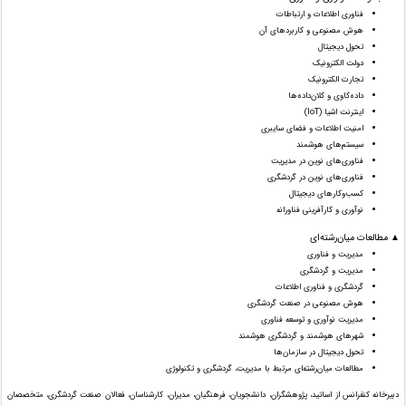
فناوری اطلاعات و ارتباطات
هوش مصنوعی و کاربردهای آن
تحول دیجیتال
دولت الکترونیک
تجارت الکترونیک
داده‌کاوی و کلان‌داده‌ها
اینترنت اشیا (IoT)
امنیت اطلاعات و فضای سایبری
سیستم‌های هوشمند
فناوری‌های نوین در مدیریت
فناوری‌های نوین در گردشگری
کسب‌وکارهای دیجیتال
نوآوری و کارآفرینی فناورانه
▲ مطالعات میان‌رشته‌ای
مدیریت و فناوری
مدیریت و گردشگری
گردشگری و فناوری اطلاعات
هوش مصنوعی در صنعت گردشگری
مدیریت نوآوری و توسعه فناوری
شهرهای هوشمند و گردشگری هوشمند
تحول دیجیتال در سازمان‌ها
مطالعات میان‌رشته‌ای مرتبط با مدیریت، گردشگری و تکنولوژی
دبیرخانه کنفرانس از اساتید، پژوهشگران، دانشجویان، فرهنگیان، مدیران، کارشناسان، فعالان صنعت گردشگری، متخصصان