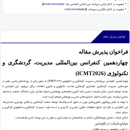
* عضویت در کانال ایتای دبیرخانه بین المللی کنفرانس ها:
modiratmodaber@
* عضويت در كانال تلگرامی دبیرخانه:
@modiratmodaber
فراخوان پذیرش مقاله
فراخوان پذیرش مقاله
چهاردهمین کنفرانس بین‌المللی مدیریت، گردشگری و
تکنولوژی (ICMT2026)
چهاردهمین کنفرانس بین‌المللی مدیریت، گردشگری و تکنولوژی (ICMT2026) به عنوان یکی از رویدادهای علمی معتبر در
حوزه‌های مدیریت، گردشگری، هتلداری، گردشگری سلامت، تکنولوژی و فناوری اطلاعات برگزار می‌شود. این کنفرانس با
هدف توسعه دانش، تبادل تجربیات علمی، ارائه آخرین یافته‌های پژوهشی و ایجاد تعامل میان دانشگاه، صنعت و جامعه،
بستری ارزشمند برای ارائه و انتشار دستاوردهای علمی و پژوهشی فراهم آورده است.
با توجه به نقش روزافزون فناوری‌های نوین در تحول کسب‌وکارها، توسعه صنعت گردشگری و ارتقای بهره‌وری سازمان‌ها،
این کنفرانس در نظر دارد نتایج تحقیقات نظری، تجربی و کاربردی را در سه حوزه مدیریت، گردشگری و تکنولوژی گردآوری و
منتشر نماید.
امکان شرکت مجازی پژوهشگران، اساتید و متخصصان از سراسر ایران و جهان در این رویداد علمی فراهم است.
مزایای شرکت در کنفرانس
✓ داوری تخصصی و سریع مقالات