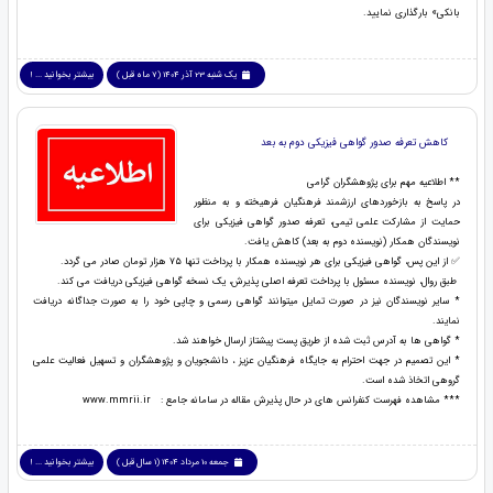
بانکی» بارگذاری نمایید.
یک شنبه 23 آذر 1404 (7 ماه قبل )
بیشتر بخوانید ... !
کاهش تعرفه صدور گواهی فیزیکی دوم به بعد
** اطلاعیه مهم برای پژوهشگران گرامی
در پاسخ به بازخوردهای ارزشمند فرهنگیان فرهیخته و به منظور
حمایت از مشارکت علمی تیمی، تعرفه صدور گواهی فیزیکی برای
نویسندگان همکار (نویسنده دوم به بعد) کاهش یافت.
✅ از این پس، گواهی فیزیکی برای هر نویسنده همکار با پرداخت تنها ۷۵ هزار تومان صادر می گردد.
طبق روال، نویسنده مسئول با پرداخت تعرفه اصلی پذیرش، یک نسخه گواهی فیزیکی دریافت می کند.
* سایر نویسندگان نیز در صورت تمایل میتوانند گواهی رسمی و چاپی خود را به صورت جداگانه دریافت
نمایند.
* گواهی ها به آدرس ثبت شده از طریق پست پیشتاز ارسال خواهند شد.
* این تصمیم در جهت احترام به جایگاه فرهنگیان عزیز ، دانشجویان و پژوهشگران و تسهیل فعالیت علمی
گروهی اتخاذ شده است.
*** مشاهده فهرست کنفرانس های در حال پذیرش مقاله در سامانه جامع : www.mmrii.ir
جمعه 10 مرداد 1404 (1 سال قبل )
بیشتر بخوانید ... !